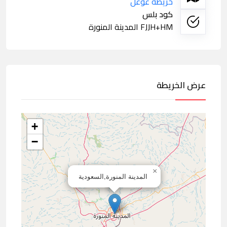
خريطة غوغل
كود بلس
FJJH+HM المدينة المنورة
عرض الخريطة
+
−
×
المدينة المنورة,السعودية