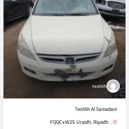
teshlih
Teshlih Al Samadani
FQQC+W25 Uraidh, Riyadh