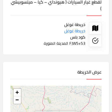
لقطع غيار السيارات ( هيونداي – كيا – ميتسوبيشي
)
خريطة غوغل
خريطة غوغل
كود بلس
FJW5+53 المدينة المنورة
عرض الخريطة
+
−