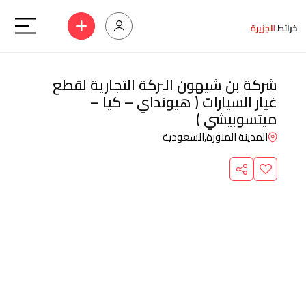
شركة بن شيهون البركة التجارية لقطع
غيار السيارات ( هيونداي – كيا –
ميتسوبيشي )
المدينة المنورة,
السعودية