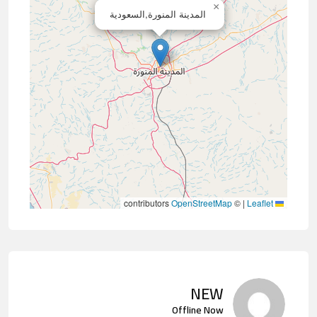
×
المدينة المنورة,السعودية
contributors
OpenStreetMap
©
|
Leaflet
NEW
Offline Now