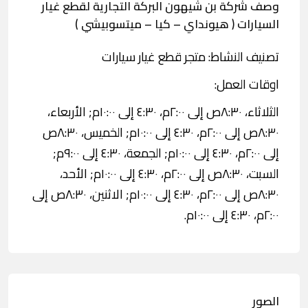
وصف شركة بن شيهون البركة التجارية لقطع غيار
السيارات ( هيونداي – كيا – ميتسوبيشي )
تصنيف النشاط: متجر قطع غيار سيارات
اوقات العمل:
الثلاثاء، ٨:٣٠ص إلى ٢:٠٠م، ٤:٣٠ إلى ١٠:٠٠م; الأربعاء،
٨:٣٠ص إلى ٢:٠٠م، ٤:٣٠ إلى ١٠:٠٠م; الخميس، ٨:٣٠ص
إلى ٢:٠٠م، ٤:٣٠ إلى ١٠:٠٠م; الجمعة، ٤:٣٠ إلى ٩:٠٠م;
السبت، ٨:٣٠ص إلى ٢:٠٠م، ٤:٣٠ إلى ١٠:٠٠م; الأحد،
٨:٣٠ص إلى ٢:٠٠م، ٤:٣٠ إلى ١٠:٠٠م; الاثنين، ٨:٣٠ص إلى
٢:٠٠م، ٤:٣٠ إلى ١٠:٠٠م.
الصور