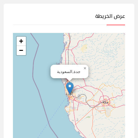
عرض الخريطة
+
−
×
جدة,السعودية