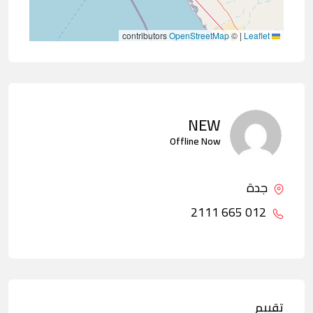
contributors
OpenStreetMap
©
|
Leaflet
NEW
Offline Now
جدة
012 665 2111
تقييم