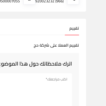
0500007055
(966) 920023232
تقييم
تقييم العملا على شركة حج
اترك ملاحظاتك حول هذا الموضوع