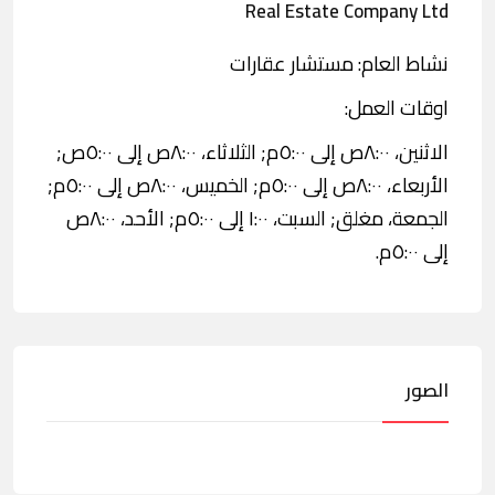
Real Estate Company Ltd
نشاط العام: مستشار عقارات
اوقات العمل:
الاثنين، ٨:٠٠ص إلى ٥:٠٠م; الثلاثاء، ٨:٠٠ص إلى ٥:٠٠ص;
الأربعاء، ٨:٠٠ص إلى ٥:٠٠م; الخميس، ٨:٠٠ص إلى ٥:٠٠م;
الجمعة، مغلق; السبت، ١:٠٠ إلى ٥:٠٠م; الأحد، ٨:٠٠ص
إلى ٥:٠٠م.
الصور