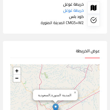
خريطة غوغل
خريطة غوغل
كود بلس
CMG5+W2 المدينة المنورة
عرض الخريطة
+
−
×
المدينة المنورة,السعودية