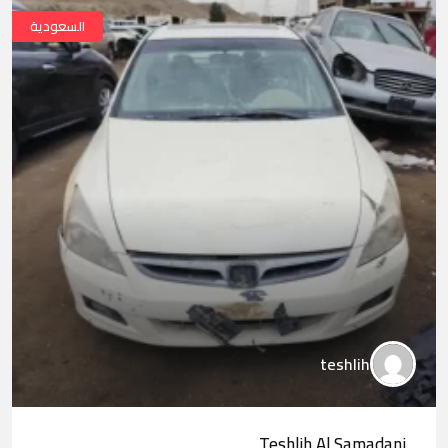
السعودية
teshlih
Teshlih Al Samadani