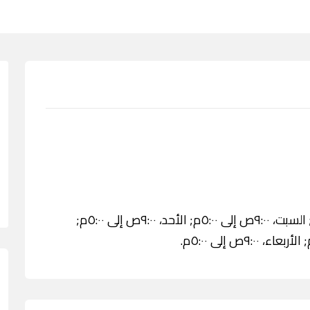
الخميس، ٩:٠٠ص إلى ٥:٠٠م; الجمعة، ٤:٠٠ إلى ١١:٠٠م; السبت، ٩:٠٠ص إلى ٥:٠٠م; الأحد، ٩:٠٠ص إلى ٥:٠٠م;