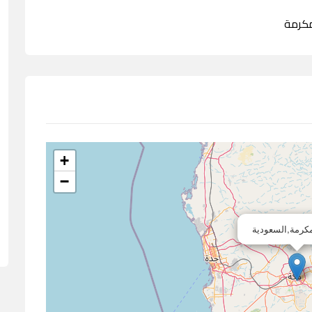
+
−
كرمة,السعودية