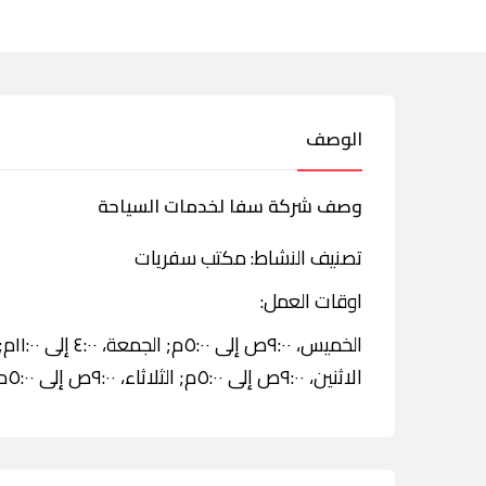
الوصف
وصف شركة سفا لخدمات السياحة
تصنيف النشاط: مكتب سفريات
اوقات العمل:
الاثنين، ٩:٠٠ص إلى ٥:٠٠م; الثلاثاء، ٩:٠٠ص إلى ٥:٠٠م; الأربعاء، ٩:٠٠ص إلى ٥:٠٠م.