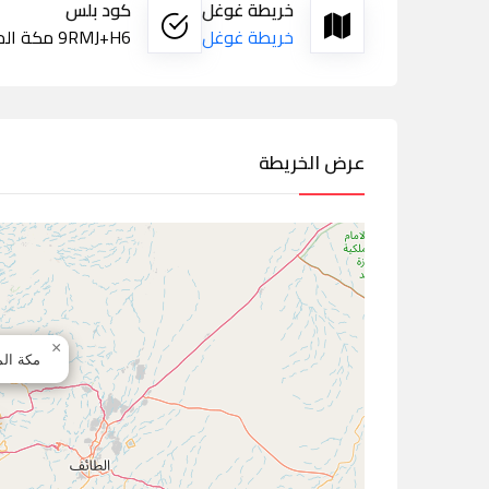
خريطة غوغل
كود بلس
خريطة غوغل
9RMJ+H6 مكة المكرمة
عرض الخريطة
×
مكة الم