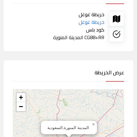
خريطة غوغل
خريطة غوغل
كود بلس
CG88+RR المدينة المنورة
عرض الخريطة
+
−
×
المدينة المنورة,السعودية