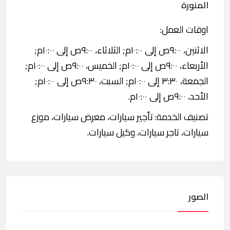
المنورة
اوقات العمل:
الاثنين، ٩:٠٠ص إلى ١٠:٠٠م; الثلاثاء، ٩:٠٠ص إلى ١٠:٠٠م;
الأربعاء، ٩:٠٠ص إلى ١٠:٠٠م; الخميس، ٩:٠٠ص إلى ١٠:٠٠م;
الجمعة، ٣:٣٠ إلى ١٠:٠٠م; السبت، ٩:٣٠ص إلى ١٠:٠٠م;
الأحد، ٩:٠٠ص إلى ١٠:٠٠م.
تصنيف الخدمة: تأجير سيارات، معرض سيارات، موزع
سيارات، تاجر سيارات، وكيل سيارات.
الصور