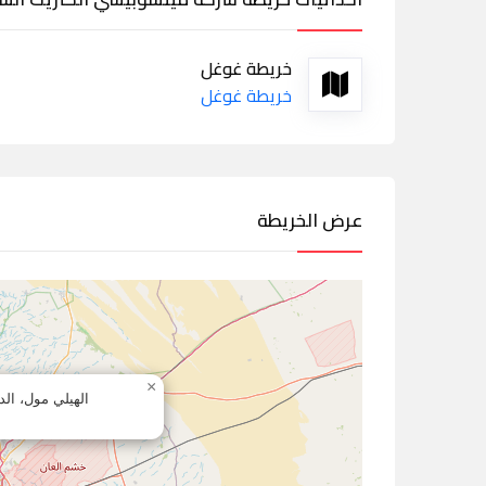
خريطة غوغل
خريطة غوغل
عرض الخريطة
×
الهيلي مول، الد