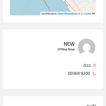
contributors
OpenStreetMap
©
|
Leaflet
NEW
Offline Now
جدة
9200 00369
تقييم