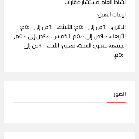
نشاط العام: مستشار عقارات
اوقات العمل:
الاثنين، ٩:٠٠ص إلى ٥:٠٠م; الثلاثاء، ٩:٠٠ص إلى ٥:٠٠م;
الأربعاء، ٩:٠٠ص إلى ٥:٠٠م; الخميس، ٩:٠٠ص إلى ٥:٠٠م;
الجمعة، مغلق; السبت، مغلق; الأحد، ٩:٠٠ص إلى
٥:٠٠م.
الصور