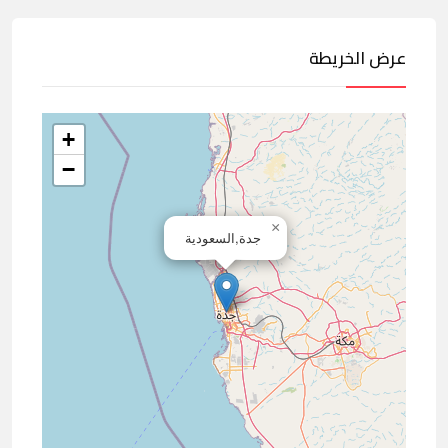
عرض الخريطة
+
−
×
جدة,السعودية