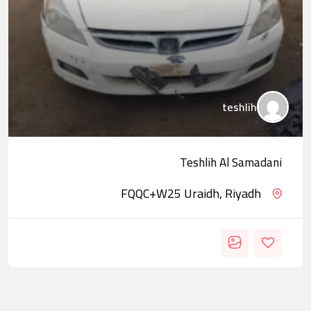
teshlih
Teshlih Al Samadani
FQQC+W25 Uraidh, Riyadh