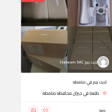
لايت بيم litebeam 5AC
لايت بيم في صامطه
لايت
طلعنا في جيزان محافظه صامطه
315
365