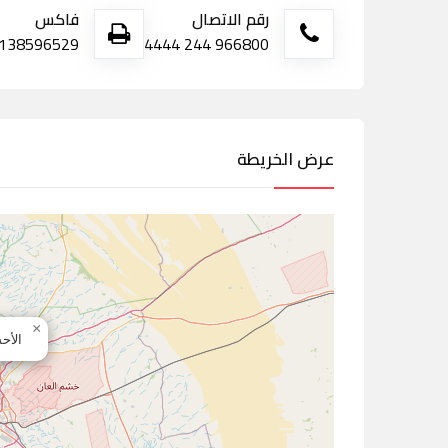
رقم الاتصال
فاكس
138596529
966800 244 4444
عرض الخريطة
×
الأح