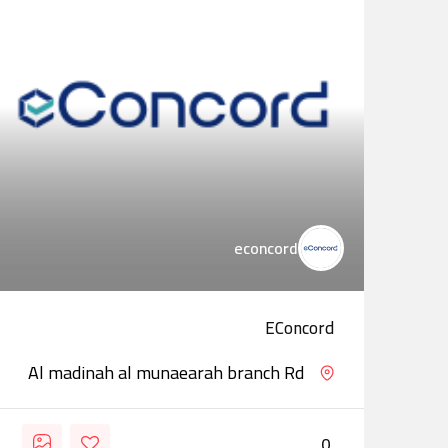
econcord
EConcord
Al madinah al munaearah branch Rd
0