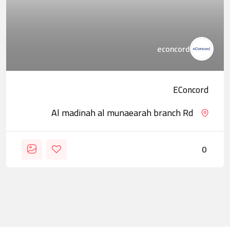
econcord
EConcord
Al madinah al munaearah branch Rd
0