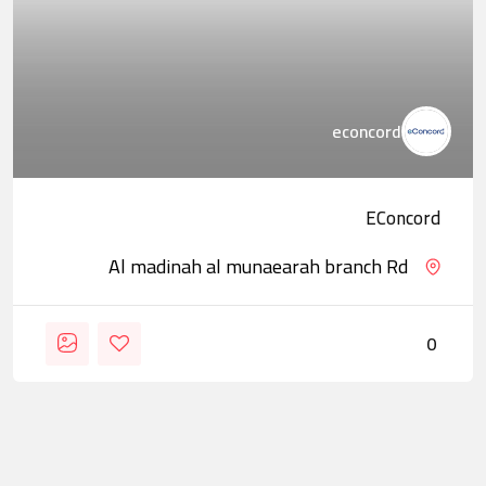
econcord
EConcord
Al madinah al munaearah branch Rd
0