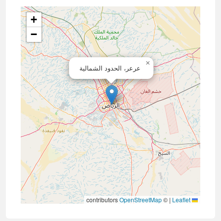
+
−
×
عرعر، الحدود الشمالية
contributors
OpenStreetMap
©
|
Leaflet