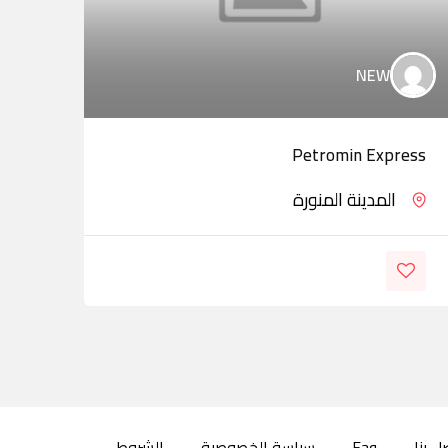
NEW
Petromin Express
مرکز
المدينة المنورة
ل بنا
Faq
سياسة الخصوصية
الشروط