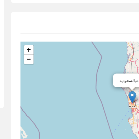
+
−
,السعودية