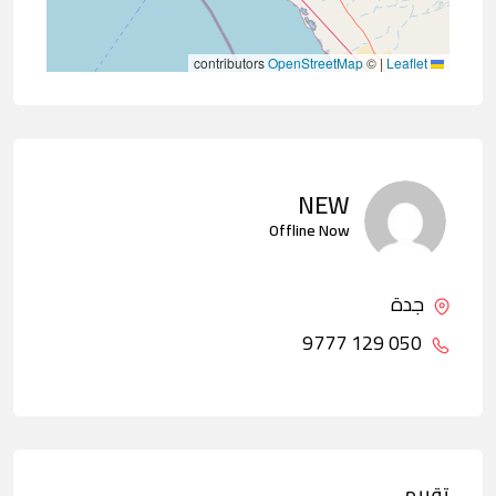
contributors
OpenStreetMap
©
|
Leaflet
NEW
Offline Now
جدة
050 129 9777
تقييم