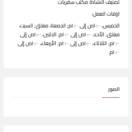
تصنيف النشاط: مكتب سفريات
اوقات العمل:
الخميس، ١٠:٠٠ص إلى ١٠:٠٠م; الجمعة، مغلق; السبت،
مغلق; الأحد، ١٠:٠٠ص إلى ١٠:٠٠م; الاثنين، ١٠:٠٠ص إلى
١٠:٠٠م; الثلاثاء، ١٠:٠٠ص إلى ١٠:٠٠م; الأربعاء، ١٠:٠٠ص إلى
١٠:٠٠م.
الصور