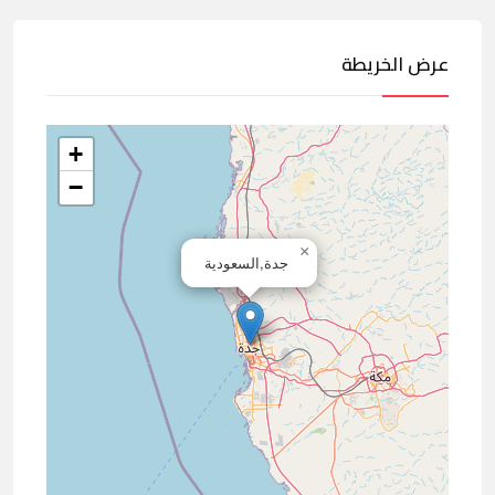
عرض الخريطة
+
−
×
جدة,السعودية