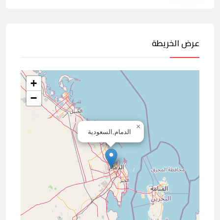
عرض الخريطة
+
−
×
الدمام,السعودية