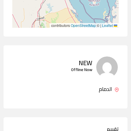
contributors
OpenStreetMap
©
|
Leaflet
NEW
Offline Now
الدمام
تقييم