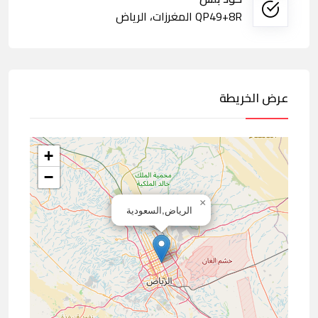
QP49+8R المغرزات، الرياض
عرض الخريطة
+
−
×
الرياض,السعودية