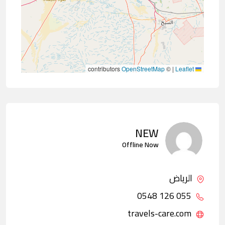
contributors
OpenStreetMap
©
|
Leaflet
NEW
Offline Now
الرياض
055 126 0548
travels-care.com