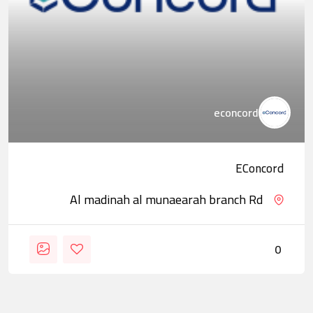
econcord
EConcord
Al madinah al munaearah branch Rd
0