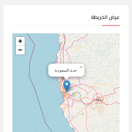
عرض الخريطة
+
−
×
جدة,السعودية