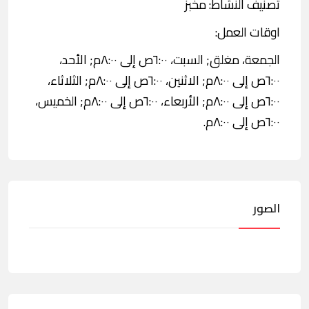
تصنيف النشاط: مخبز
اوقات العمل:
الجمعة، مغلق; السبت، ٦:٠٠ص إلى ٨:٠٠م; الأحد،
٦:٠٠ص إلى ٨:٠٠م; الاثنين، ٦:٠٠ص إلى ٨:٠٠م; الثلاثاء،
٦:٠٠ص إلى ٨:٠٠م; الأربعاء، ٦:٠٠ص إلى ٨:٠٠م; الخميس،
٦:٠٠ص إلى ٨:٠٠م.
الصور