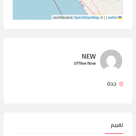
contributors
OpenStreetMap
©
|
Leaflet
NEW
Offline Now
جدة
تقييم