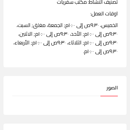
تصنيف النشاط: مكتب سفريات
اوقات العمل:
الخميس، ٩:٣٠ص إلى ١٠:٠٠م; الجمعة، مغلق; السبت،
٩:٣٠ص إلى ١٠:٠٠م; الأحد، ٩:٣٠ص إلى ١٠:٠٠م; الاثنين،
٩:٣٠ص إلى ١٠:٠٠م; الثلاثاء، ٩:٣٠ص إلى ١٠:٠٠م; الأربعاء،
٩:٣٠ص إلى ١٠:٠٠م.
الصور