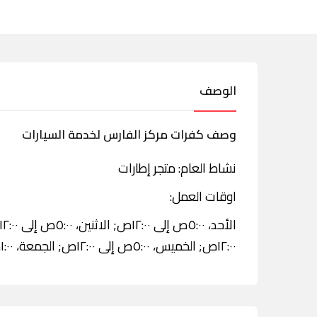
الوصف
وصف كفرات مركز الفارس لخدمة السيارات
نشاط العام: متجر إطارات
اوقات العمل:
١٢:٠٠ص; الخميس، ٥:٠٠ص إلى ١٢:٠٠ص; الجمعة، ١:٠٠م إلى ١٢:٠٠ص; السبت، ٥:٠٠ص إلى ١٢:٠٠ص.