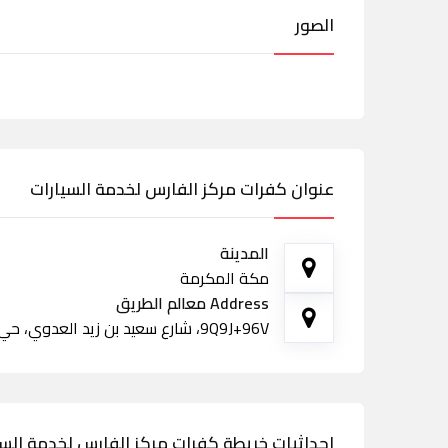
الصور
عنوان كفرات مركز الفارس لخدمة السيارات
المدينة
مكة المكرمة
Address معالم الطريق
9Q9J+96V، شارع سعيد بن زيد العدوي، حي الشافعي، الشوقية، ولي العهد، مكة المكرمة 24353
احداثيات خريطة كفرات مركز الفارس لخدمة السي