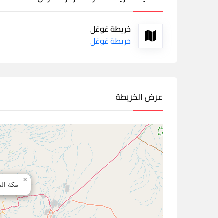
خريطة غوغل
خريطة غوغل
عرض الخريطة
×
مكة الم