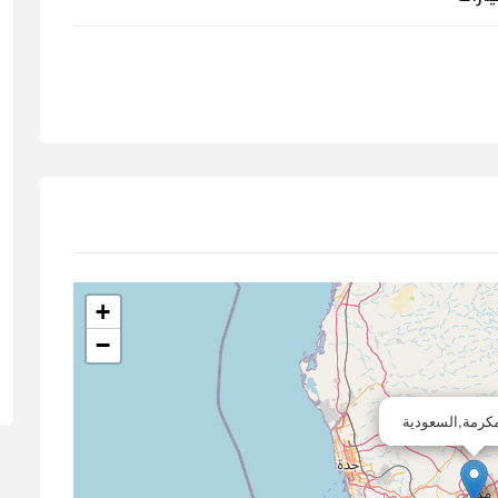
+
−
كرمة,السعودية