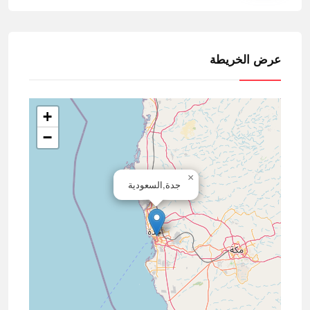
عرض الخريطة
+
−
×
جدة,السعودية