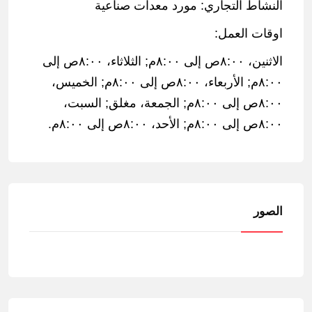
النشاط التجاري: مورد معدات صناعية
اوقات العمل:
الاثنين، ٨:٠٠ص إلى ٨:٠٠م; الثلاثاء، ٨:٠٠ص إلى
٨:٠٠م; الأربعاء، ٨:٠٠ص إلى ٨:٠٠م; الخميس،
٨:٠٠ص إلى ٨:٠٠م; الجمعة، مغلق; السبت،
٨:٠٠ص إلى ٨:٠٠م; الأحد، ٨:٠٠ص إلى ٨:٠٠م.
الصور