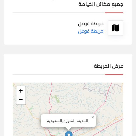
جميع مكائن الخياطة
خريطة غوغل
خريطة غوغل
عرض الخريطة
+
−
×
المدينة المنورة,السعودية