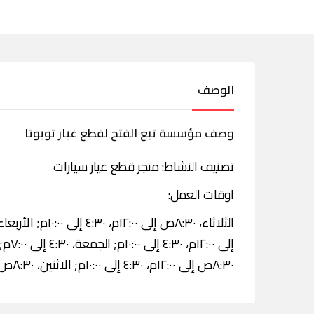
الوصف
وصف مؤسسة تبع الفتح لقطع غيار تويوتا
تصنيف النشاط: متجر قطع غيار سيارات
اوقات العمل:
٨:٣٠ص إلى ١٢:٠٠م، ٤:٣٠ إلى ١٠:٠٠م; الاثنين، ٨:٣٠ص إلى ١٢:٠٠م، ٤:٣٠ إلى ١٠:٠٠م.