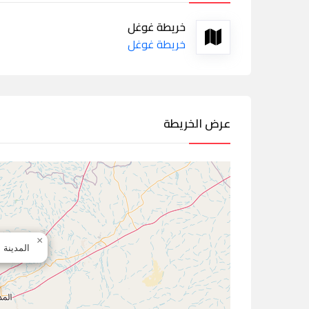
خريطة غوغل
خريطة غوغل
عرض الخريطة
×
المدينة 