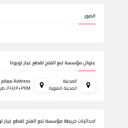
الصور
عنوان مؤسسة تبع الفتح لقطع غيار تويوتا
المدينة
Address معالم الطريق
المدينة المنورة
FH2P+P9M، طريق عمر بن الخطاب، عروة، المدينة المنورة 42391
احداثيات خريطة مؤسسة تبع الفتح لقطع غيار تو