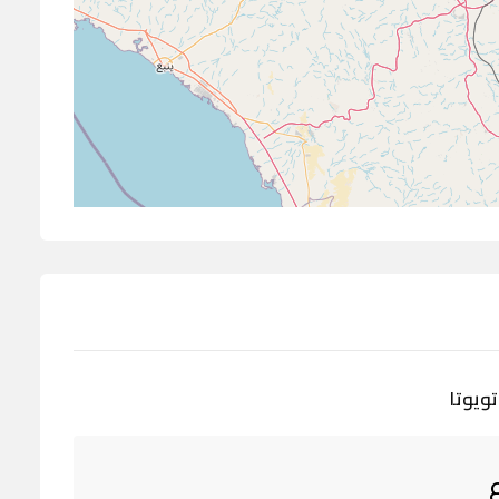
ويوتا