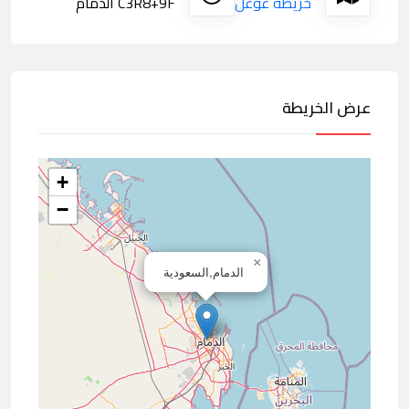
خريطة غوغل
C3R8+9F الدمام
عرض الخريطة
+
−
×
الدمام,السعودية