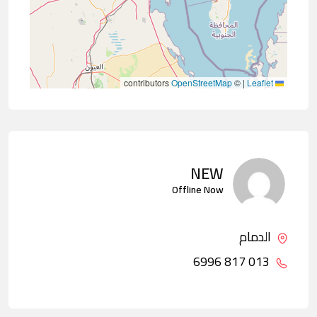
contributors
OpenStreetMap
©
|
Leaflet
NEW
Offline Now
الدمام
013 817 6996