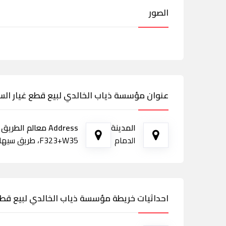
الصور
عنوان مؤسسة ذياب الخالدي لبيع قطع غيار السيا
المدينة
Address معالم الطريق
الدمام
F323+W35، طريق سيهات، الخضرية، الدمام 32435
احداثيات خريطة مؤسسة ذياب الخالدي لبيع قطع غ