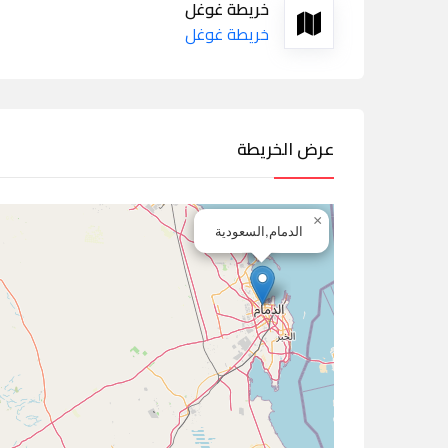
خريطة غوغل
خريطة غوغل
عرض الخريطة
×
الدمام,السعودية