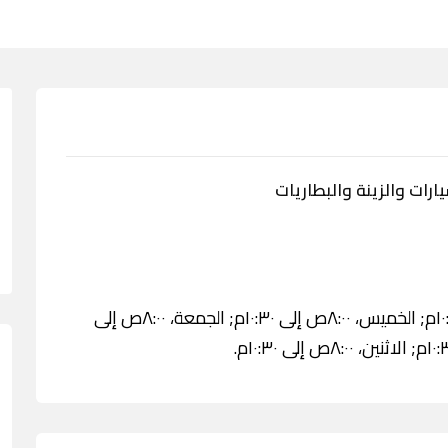
ات والزينة والبطاريات
الثلاثاء، ٨:٠٠ص إلى ١٠:٣٠م; الأربعاء، ٨:٠٠ص إلى ١٠:٣٠م; الخميس، ٨:٠٠ص إلى ١٠:٣٠م; الجمعة، ٨:٠٠ص إلى