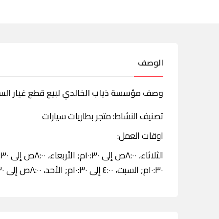
الوصف
وصف مؤسسة ذياب الخالدي لبيع قطع غيار السيار
تصنيف النشاط: متجر بطاريات سيارات
اوقات العمل:
١٠:٣٠م; السبت، ٤:٠٠ إلى ١٠:٣٠م; الأحد، ٨:٠٠ص إلى ١٠:٣٠م; الاثنين، ٨:٠٠ص إلى ١٠:٣٠م.