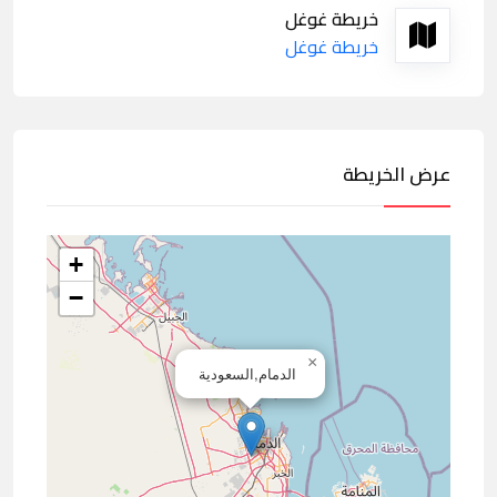
خريطة غوغل
خريطة غوغل
عرض الخريطة
+
−
×
الدمام,السعودية