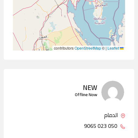
contributors
OpenStreetMap
©
|
Leaflet
NEW
Offline Now
الدمام
050 023 9065