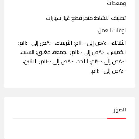
ومعدات
تصنيف النشاط: متجر قطع غيار سيارات
اوقات العمل:
الثلاثاء، ٨:٠٠ص إلى ١١:٠٠م; الأربعاء، ٨:٠٠ص إلى ١١:٠٠م;
الخميس، ٨:٠٠ص إلى ١١:٠٠م; الجمعة، مغلق; السبت،
٨:٠٠ص إلى ٣:٠٠م; الأحد، ٨:٠٠ص إلى ١١:٠٠م; الاثنين،
٨:٠٠ص إلى ١١:٠٠م.
الصور