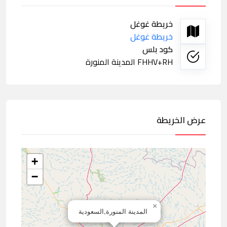
خريطة غوغل
خريطة غوغل
كود بلس
FHHV+RH المدينة المنورة
عرض الخريطة
+
−
×
المدينة المنورة,السعودية