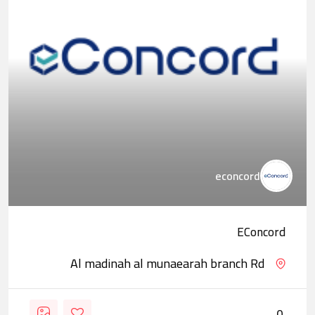
econcord
EConcord
Al madinah al munaearah branch Rd
0