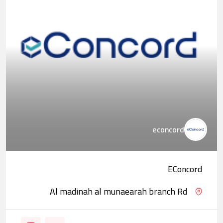
econcord
EConcord
Al madinah al munaearah branch Rd