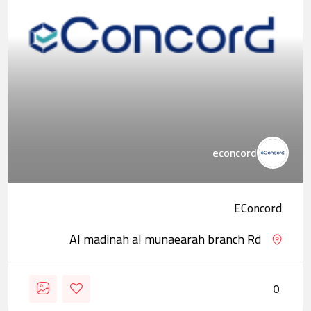
econcord
EConcord
Al madinah al munaearah branch Rd
0