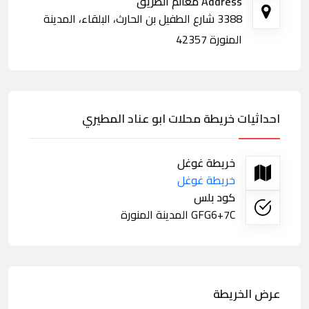
Address معالم الطريق
3388 شارع الطفيل بن الحارث، البلقاء، المدينة
المنورة 42357
احداثيات خريطة محلات ابو عناد المطيري
خريطة غوغل
خريطة غوغل
كود بلس
GFG6+7C المدينة المنورة
عرض الخريطة