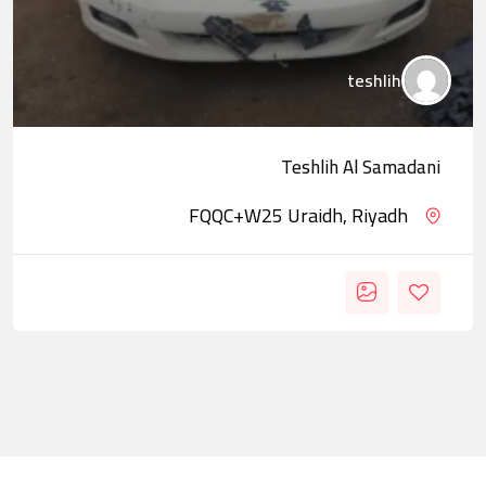
teshlih
Teshlih Al Samadani
FQQC+W25 Uraidh, Riyadh