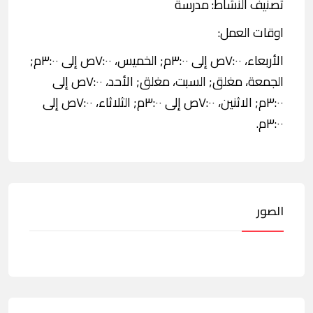
تصنيف النشاط: مدرسة
اوقات العمل:
الأربعاء، ٧:٠٠ص إلى ٣:٠٠م; الخميس، ٧:٠٠ص إلى ٣:٠٠م;
الجمعة، مغلق; السبت، مغلق; الأحد، ٧:٠٠ص إلى
٣:٠٠م; الاثنين، ٧:٠٠ص إلى ٣:٠٠م; الثلاثاء، ٧:٠٠ص إلى
٣:٠٠م.
الصور