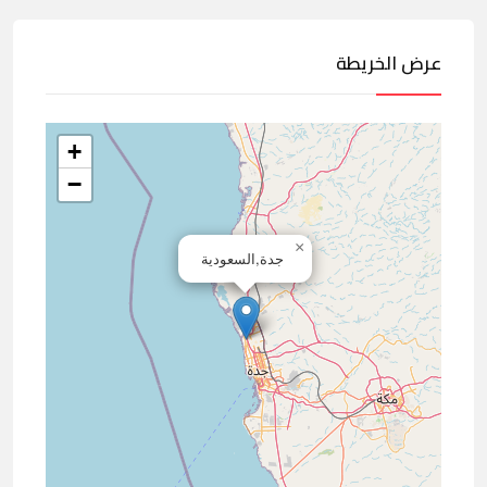
عرض الخريطة
+
−
×
جدة,السعودية