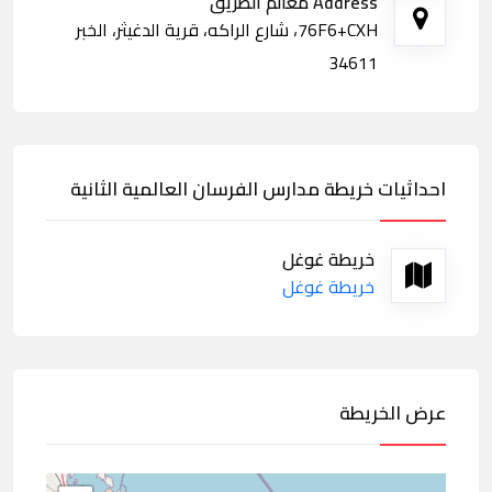
Address معالم الطريق
76F6+CXH، شارع الراكه، قرية الدغيثر، الخبر
34611
احداثيات خريطة مدارس الفرسان العالمية الثانية
خريطة غوغل
خريطة غوغل
عرض الخريطة