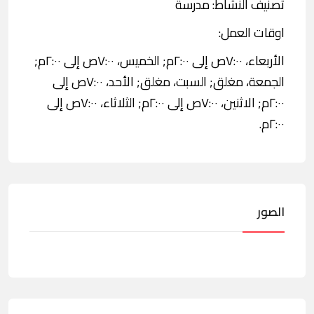
تصنيف النشاط: مدرسة
اوقات العمل:
الأربعاء، ٧:٠٠ص إلى ٢:٠٠م; الخميس، ٧:٠٠ص إلى ٢:٠٠م;
الجمعة، مغلق; السبت، مغلق; الأحد، ٧:٠٠ص إلى
٢:٠٠م; الاثنين، ٧:٠٠ص إلى ٢:٠٠م; الثلاثاء، ٧:٠٠ص إلى
٢:٠٠م.
الصور