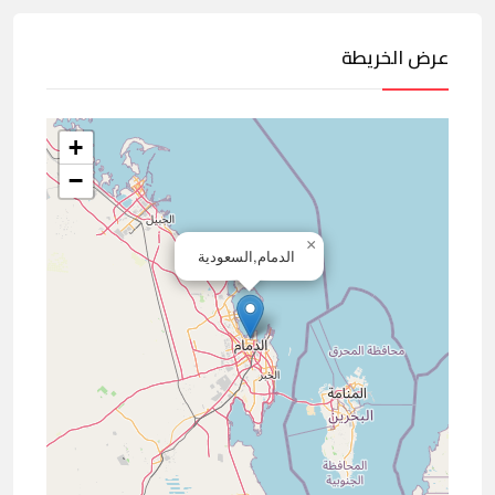
عرض الخريطة
+
−
×
الدمام,السعودية