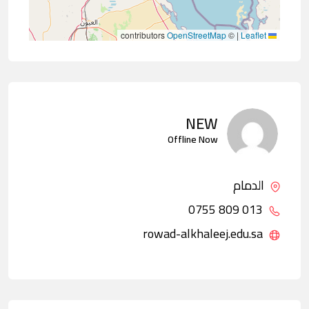
contributors
OpenStreetMap
©
|
Leaflet
NEW
Offline Now
الدمام
013 809 0755
rowad-alkhaleej.edu.sa