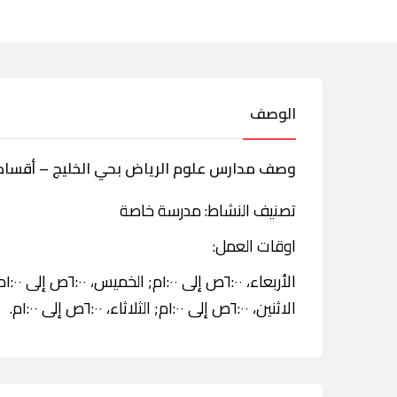
الوصف
وصف مدارس علوم الرياض بحي الخليج – أقسام 
تصنيف النشاط: مدرسة خاصة
اوقات العمل:
الاثنين، ٦:٠٠ص إلى ١:٠٠م; الثلاثاء، ٦:٠٠ص إلى ١:٠٠م.