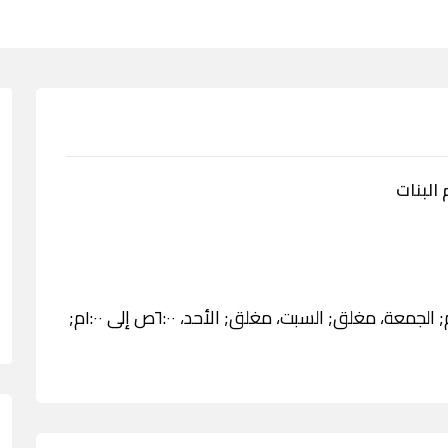
البنات
الأربعاء، ٦:٠٠ص إلى ١:٠٠م; الخميس، ٦:٠٠ص إلى ١:٠٠م; الجمعة، مغلق; السبت، مغلق; الأحد، ٦:٠٠ص إلى ١:٠٠م;