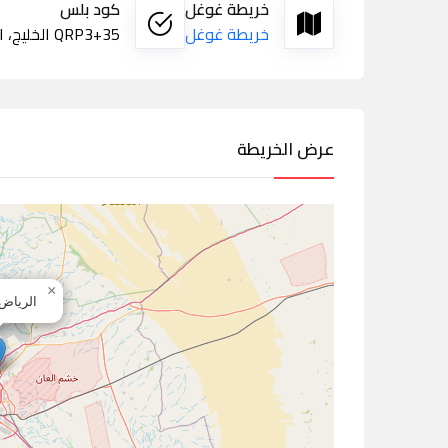
خريطة غوغل
كود بلس
خريطة غوغل
QRP3+35 الخليج، الرياض
عرض الخريطة
×
الرياض