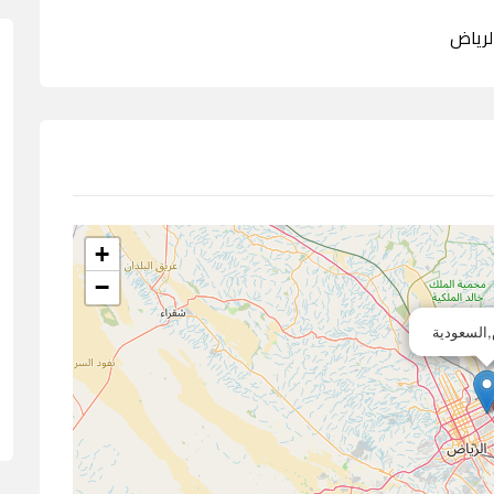
+
−
,السعودية