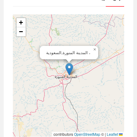
+
−
×
، المدينة المنورة,السعودية
contributors
OpenStreetMap
©
|
Leaflet