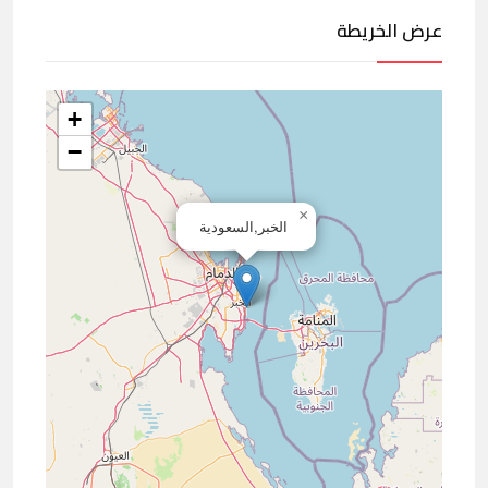
عرض الخريطة
+
−
×
الخبر,السعودية