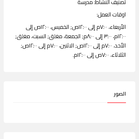
تصنيف النشاط: مدرسة
اوقات العمل:
الأربعاء، ٧:٠٠م إلى ١٢:٠٠ص; الخميس، ١٢:٠٠ص إلى
١٢:٠٠م، ٣:٠٠ إلى ٨:٠٠م; الجمعة، مغلق; السبت، مغلق;
الأحد، ٧:٠٠م إلى ١٢:٠٠ص; الاثنين، ٧:٠٠م إلى ١٢:٠٠ص;
الثلاثاء، ٧:٠٠ص إلى ١٢:٠٠م.
الصور