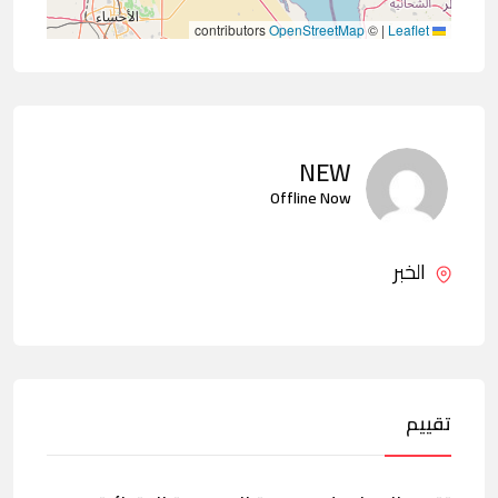
contributors
OpenStreetMap
©
|
Leaflet
NEW
Offline Now
الخبر
تقييم