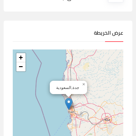
عرض الخريطة
+
−
×
جدة,السعودية