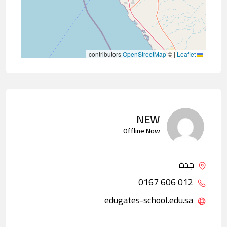
contributors
OpenStreetMap
©
|
Leaflet
NEW
Offline Now
جدة
012 606 0167
edugates-school.edu.sa