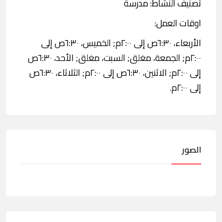
تصنيف النشاط: مدرسة
اوقات العمل:
الأربعاء، ٦:٣٠ص إلى ٢:٠٠م; الخميس، ٦:٣٠ص إلى
٢:٠٠م; الجمعة، مغلق; السبت، مغلق; الأحد، ٦:٣٠ص
إلى ٢:٠٠م; الاثنين، ٦:٣٠ص إلى ٢:٠٠م; الثلاثاء، ٦:٣٠ص
إلى ٢:٠٠م.
الصور