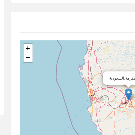
+
−
كرمة,السعودية