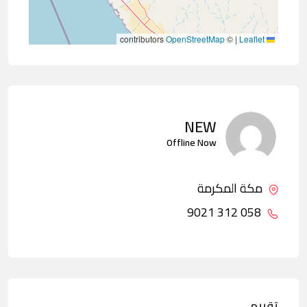
contributors
OpenStreetMap
©
|
Leaflet
NEW
Offline Now
مكة المكرمة
058 312 9021
تقييم