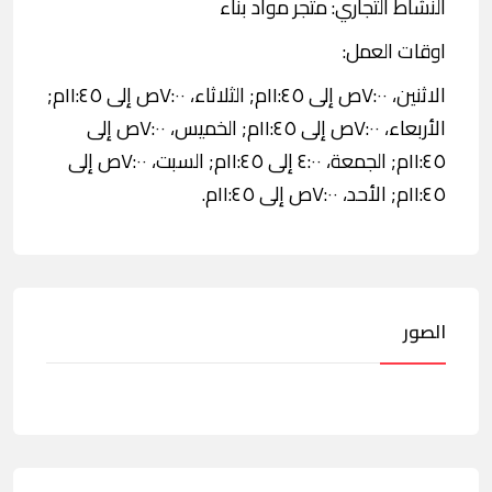
النشاط التجاري: متجر مواد بناء
اوقات العمل:
الاثنين، ٧:٠٠ص إلى ١١:٤٥م; الثلاثاء، ٧:٠٠ص إلى ١١:٤٥م;
الأربعاء، ٧:٠٠ص إلى ١١:٤٥م; الخميس، ٧:٠٠ص إلى
١١:٤٥م; الجمعة، ٤:٠٠ إلى ١١:٤٥م; السبت، ٧:٠٠ص إلى
١١:٤٥م; الأحد، ٧:٠٠ص إلى ١١:٤٥م.
الصور