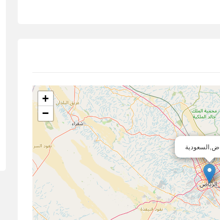
+
−
اض,السعودية