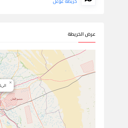
خريطة غوغل
عرض الخريطة
×
الري