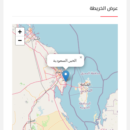
عرض الخريطة
+
−
×
الخبر,السعودية