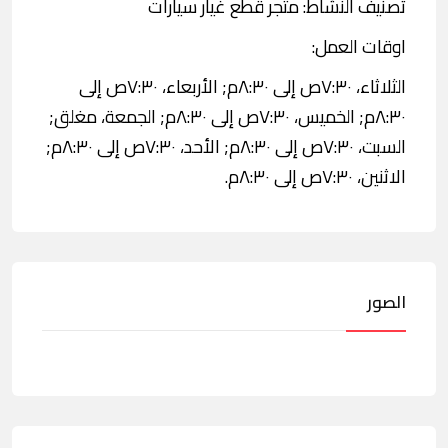
تصنيف النشاط: متجر قطع غيار سيارات
اوقات العمل:
الثلاثاء، ٧:٣٠ص إلى ٨:٣٠م; الأربعاء، ٧:٣٠ص إلى
٨:٣٠م; الخميس، ٧:٣٠ص إلى ٨:٣٠م; الجمعة، مغلق;
السبت، ٧:٣٠ص إلى ٨:٣٠م; الأحد، ٧:٣٠ص إلى ٨:٣٠م;
الاثنين، ٧:٣٠ص إلى ٨:٣٠م.
الصور