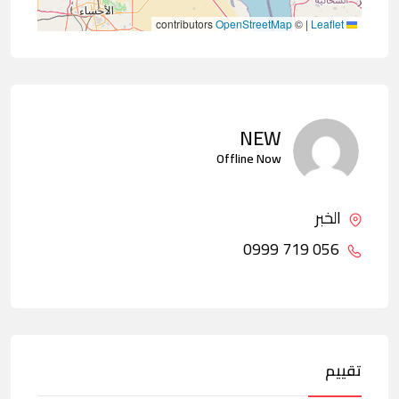
contributors
OpenStreetMap
©
|
Leaflet
NEW
Offline Now
الخبر
056 719 0999
تقييم