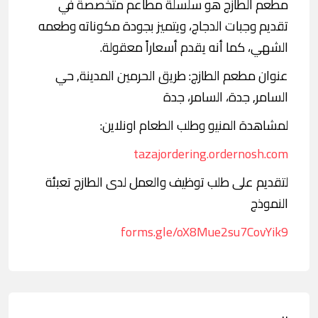
مطعم الطازج هو سلسلة مطاعم متخصصة في
تقديم وجبات الدجاج، ويتميز بجودة مكوناته وطعمه
الشهي، كما أنه يقدم أسعاراً معقولة.
عنوان مطعم الطازج: طريق الحرمين المدينة, حي
السامر, جدة، السامر، جدة
لمشاهدة المنيو وطلب الطعام اونلاين:
tazajordering.ordernosh.com
لتقديم على طلب توظيف والعمل لدى الطازج تعبئة
النموذج
forms.gle/oX8Mue2su7CovYik9