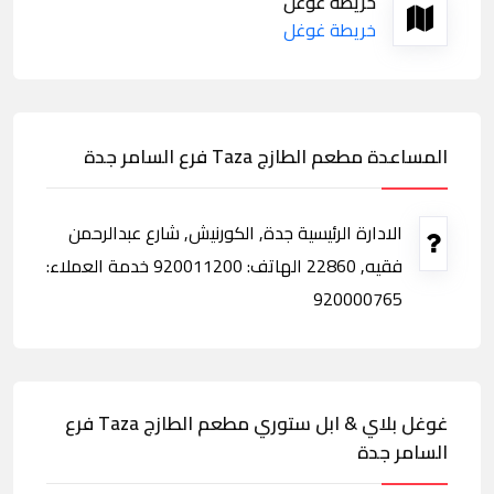
خريطة غوغل
خريطة غوغل
المساعدة مطعم الطازج Taza فرع السامر جدة
الادارة الرئيسية جدة, الكورنيش, شارع عبدالرحمن
فقيه, 22860 الهاتف: 920011200 خدمة العملاء:
920000765
غوغل بلاي & ابل ستوري مطعم الطازج Taza فرع
السامر جدة