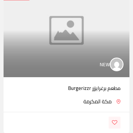
NEW
مطعم برغرايززر Burgerizzr
مكة المكرمة