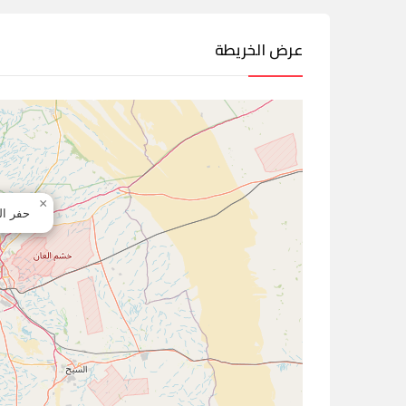
عرض الخريطة
×
حفر ال