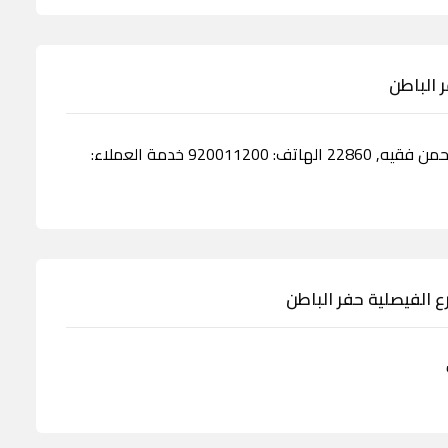
الادارة الرئيسية جدة, الكورنيش, شارع عبدالرحمن فقيه, 22860 الهاتف: 920011200 خدمة العملاء: