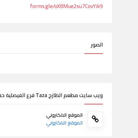
forms.gle/oX8Mue2su7CovYik9
الصور
ويب سايت مطعم الطازج Taza فرع الفيصلية حفر الباطن
الموقع الالكتروني
الموقع الالكتروني