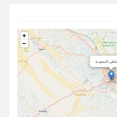
+
−
باطن,السعودية