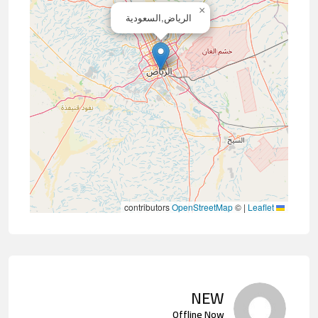
×
الرياض,السعودية
contributors
OpenStreetMap
©
|
Leaflet
NEW
Offline Now