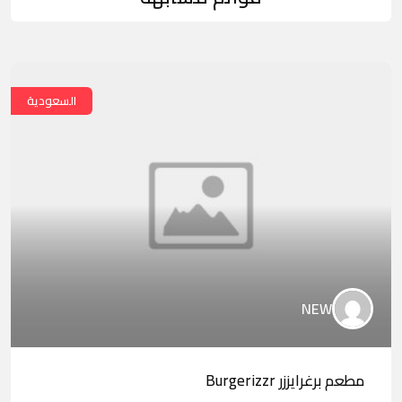
السعودية
NEW
مطعم برغرايززر Burgerizzr