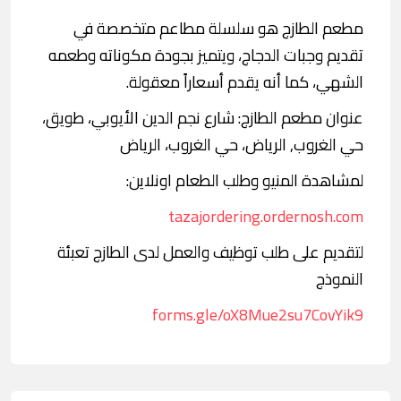
مطعم الطازج هو سلسلة مطاعم متخصصة في
تقديم وجبات الدجاج، ويتميز بجودة مكوناته وطعمه
الشهي، كما أنه يقدم أسعاراً معقولة.
عنوان مطعم الطازج: شارع نجم الدين الأيوبي، طويق،
حي الغروب, الرياض، حي الغروب، الرياض
لمشاهدة المنيو وطلب الطعام اونلاين:
tazajordering.ordernosh.com
لتقديم على طلب توظيف والعمل لدى الطازج تعبئة
النموذج
forms.gle/oX8Mue2su7CovYik9