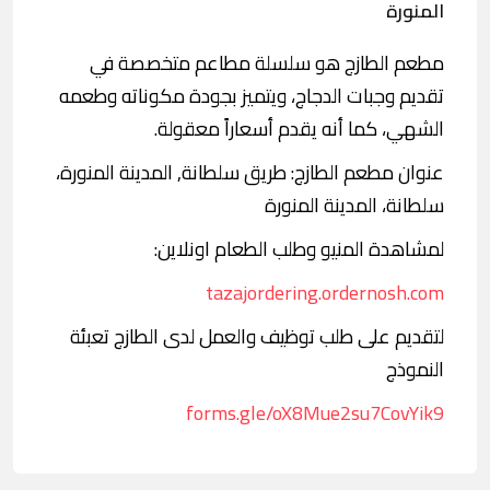
المنورة
مطعم الطازج هو سلسلة مطاعم متخصصة في
تقديم وجبات الدجاج، ويتميز بجودة مكوناته وطعمه
الشهي، كما أنه يقدم أسعاراً معقولة.
عنوان مطعم الطازج: طريق سلطانة, المدينة المنورة،
سلطانة، المدينة المنورة
لمشاهدة المنيو وطلب الطعام اونلاين:
tazajordering.ordernosh.com
لتقديم على طلب توظيف والعمل لدى الطازج تعبئة
النموذج
forms.gle/oX8Mue2su7CovYik9