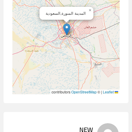
×
المدينة المنورة,السعودية
contributors
OpenStreetMap
©
|
Leaflet
NEW