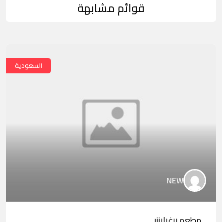
قوائم مشابهة
السعودية
NEW
مطعم برغرايززر