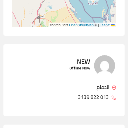
contributors
OpenStreetMap
©
|
Leaflet
NEW
Offline Now
الدمام
013 822 3139