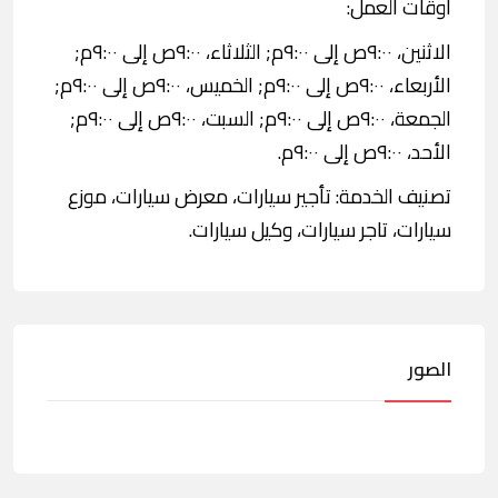
اوقات العمل:
الاثنين، ٩:٠٠ص إلى ٩:٠٠م; الثلاثاء، ٩:٠٠ص إلى ٩:٠٠م;
الأربعاء، ٩:٠٠ص إلى ٩:٠٠م; الخميس، ٩:٠٠ص إلى ٩:٠٠م;
الجمعة، ٩:٠٠ص إلى ٩:٠٠م; السبت، ٩:٠٠ص إلى ٩:٠٠م;
الأحد، ٩:٠٠ص إلى ٩:٠٠م.
تصنيف الخدمة: تأجير سيارات، معرض سيارات، موزع
سيارات، تاجر سيارات، وكيل سيارات.
الصور