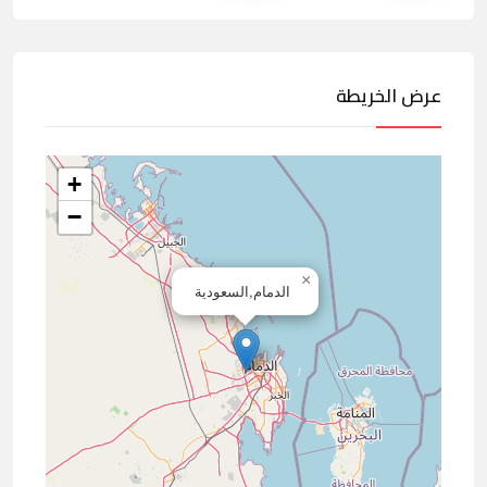
عرض الخريطة
+
−
×
الدمام,السعودية