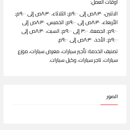
اوقات العمل:
الاثنين، ٨:٣٠ص إلى ٩:٠٠م; الثلاثاء، ٨:٣٠ص إلى ٩:٠٠م;
الأربعاء، ٨:٣٠ص إلى ٩:٠٠م; الخميس، ٨:٣٠ص إلى
٩:٠٠م; الجمعة، ٣:٠٠ إلى ٩:٠٠م; السبت، ٨:٣٠ص إلى
٩:٠٠م; الأحد، ٨:٣٠ص إلى ٩:٠٠م.
تصنيف الخدمة: تأجير سيارات، معرض سيارات، موزع
سيارات، تاجر سيارات، وكيل سيارات.
الصور