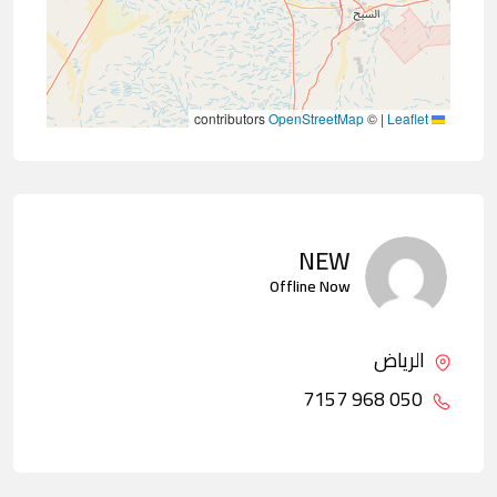
contributors
OpenStreetMap
©
|
Leaflet
NEW
Offline Now
الرياض
050 968 7157