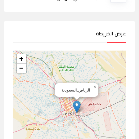
عرض الخريطة
+
−
×
الرياض,السعودية