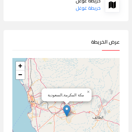
خريطة غوغل
خريطة غوغل
عرض الخريطة
+
−
×
مكة المكرمة,السعودية