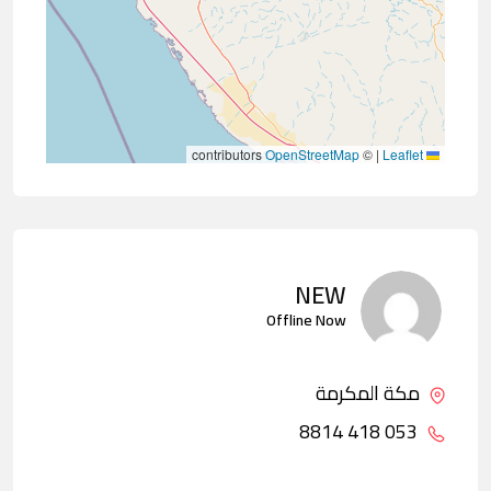
contributors
OpenStreetMap
©
|
Leaflet
NEW
Offline Now
مكة المكرمة
053 418 8814