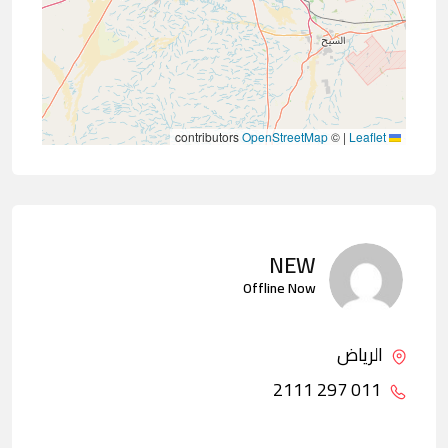
contributors
OpenStreetMap
©
|
Leaflet
NEW
Offline Now
الرياض
011 297 2111