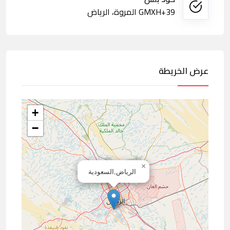
GMXH+39 المروة، الرياض
عرض الخريطة
+
−
×
الرياض,السعودية