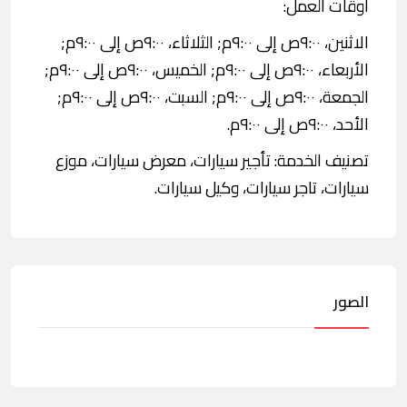
اوقات العمل:
الاثنين، ٩:٠٠ص إلى ٩:٠٠م; الثلاثاء، ٩:٠٠ص إلى ٩:٠٠م;
الأربعاء، ٩:٠٠ص إلى ٩:٠٠م; الخميس، ٩:٠٠ص إلى ٩:٠٠م;
الجمعة، ٩:٠٠ص إلى ٩:٠٠م; السبت، ٩:٠٠ص إلى ٩:٠٠م;
الأحد، ٩:٠٠ص إلى ٩:٠٠م.
تصنيف الخدمة: تأجير سيارات، معرض سيارات، موزع
سيارات، تاجر سيارات، وكيل سيارات.
الصور